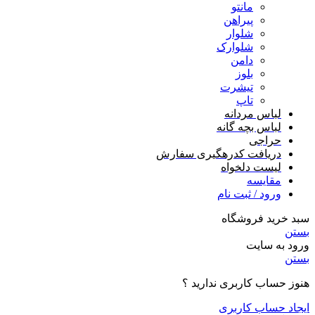
مانتو
پیراهن
شلوار
شلوارک
دامن
بلوز
تیشرت
تاپ
لباس مردانه
لباس بچه گانه
حراجی
دریافت کدرهگیری سفارش
لیست دلخواه
مقایسه
ورود / ثبت نام
سبد خرید فروشگاه
بستن
ورود به سایت
بستن
هنوز حساب کاربری ندارید ؟
ایجاد حساب کاربری