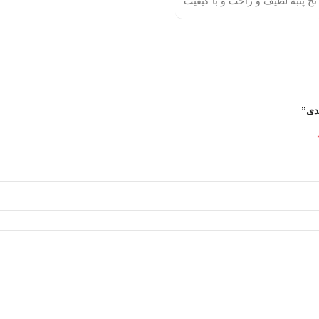
نخ پنبه لطیف و راحت و با کیفیت
دی”